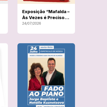
Exposição “Mafalda –
Às Vezes é Preciso
a
Dizer Não” patente
24/07/2026
na Biblioteca
Municipal