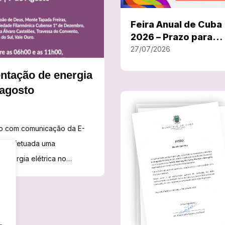
Feira Anual de Cuba
2026 – Prazo para
inscrições termina 
27/07/2026
31 de Julho
entação de energia
 agosto
do com comunicação da E-
:30, as Festas em honra de
será efetuada uma
to, a freguesia volta a
energia elétrica no
nimação e muita música,
à realização de trabalhos
ssão de Festas…