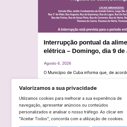
Interrupção pontual da alim
elétrica – Domingo, dia 9 de
O Município de Cuba informa que, de acor
Arrancam esta quinta-feira, dia 06, pelas 20
REDES – Distribuição de Eletricidade, S.A., 
Valorizamos a sua privacidade
São Luís de Faro do Alentejo. Até 10 de agos
interrupção programada do fornecimento de 
receber cinco dias de tradição, convívio, a
próximo dia 9 de agosto (domingo), devido 
Utilizamos cookies para melhorar a sua experiência de
numa iniciativa que, tal como afirma a Comi
navegação, apresentar anúncios ou conteúdos
de…
personalizados e analisar o nosso tráfego. Ao clicar em
"Aceitar Todos", concorda com a utilização de cookies.