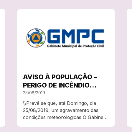
iniciativa promovida pela Autoridade
Nacional de Emergência e Proteção
Civil, que procura chamar a atenção
para o risco sísmico e para…
AVISO À POPULAÇÃO –
PERIGO DE INCÊNDIO
RURAL –
23/08/2019
PROLONGAMENTO
\\Prevê se que, até Domingo, dia
25/08/2019, um agravamento das
condições meteorológicas O Gabinete
Municipal de Proteção Civil da
Câmara Municipal de Cuba divulga o