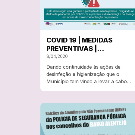
COVID 19 | MEDIDAS
PREVENTIVAS |
DESINFEÇÃO E
8/04/2020
HIGIENIZAÇÃO DO
Dando continuidade às ações de
MERCADO MUNICIPAL DE
desinfeção e higienização que o
CUBA
Município tem vindo a levar a cabo
no concelho, informa-se que a partir
07:30 de quinta-feira, dia 09 de abril,
vai proceder-se à aplicação de
desinfetante (Manusystems, OX-
ÁGUA 2a GERAÇÃO) no Mercado…