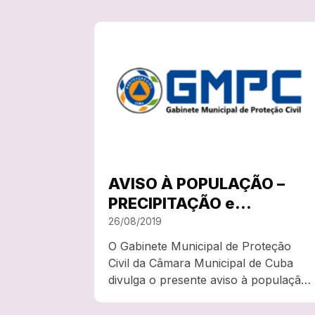
AVISO À POPULAÇÃO –
PRECIPITAÇÃO e
TROVOADAS
26/08/2019
O Gabinete Municipal de Proteção
Civil da Câmara Municipal de Cuba
divulga o presente aviso à população:
Situação Meteorológica:No
seguimento do contacto com o