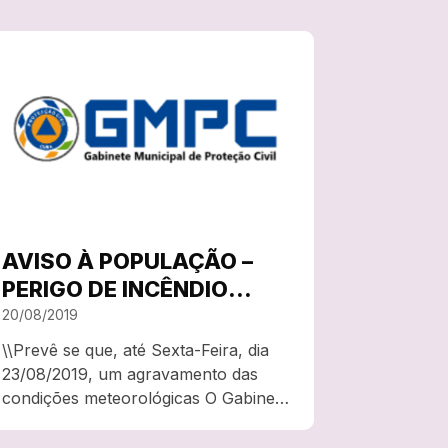
AVISO À POPULAÇÃO –
PERIGO DE INCÊNDIO
RURAL
20/08/2019
\\Prevê se que, até Sexta-Feira, dia
23/08/2019, um agravamento das
condições meteorológicas O Gabinete
Municipal de Proteção Civil da
Câmara Municipal de Cuba divulga o