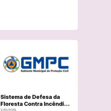
Sistema de Defesa da
Floresta Contra Incêndios
prorrogado até 10 de
2/10/2019