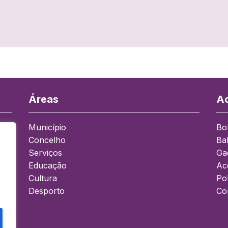
presente aviso à população: 1.
SITUAÇÃO Situação Meteorológica:
No seguimento do contacto com o…
Áreas
Ac
Município
Bo
Concelho
Ba
a
Serviços
Ga
Educação
Ace
Cultura
Pol
Desporto
Co
0