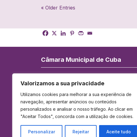
Instituto Português do Mar e da
« Older Entries
Atmosfera (IPMA), realizado hoje no
Comando Nacional de Operações de
Socorro…
Câmara Municipal de Cuba
Rua de Serpa Pinto 84, 7940-172 Cuba
Valorizamos a sua privacidade
Telefone:
284 419 900
(Chamada para 
Utilizamos cookies para melhorar a sua experiência de
rede fixa nacional)
navegação, apresentar anúncios ou conteúdos
E-mail:
geral@cm-cuba.pt
personalizados e analisar o nosso tráfego. Ao clicar em
Horário de Funcionamento:
"Aceitar Todos", concorda com a utilização de cookies.
Das 9h00 às 12h30 e das 14h00 às 17h3
Personalizar
Rejeitar
Aceite tudo