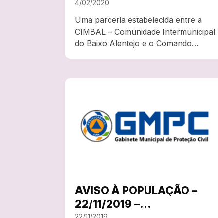
da PSP vai estar em Cuba
4/02/2020
no próximo dia 12 de
Uma parceria estabelecida entre a
fevereiro
CIMBAL – Comunidade Intermunicipal
do Baixo Alentejo e o Comando
Distrital de Beja da Polícia de
Segurança Pública (PSP) vai
proporcionar um atendimento regular
de proximidade aos cidadãos do Baixo
Alentejo, junto do seu local…
AVISO À POPULAÇÃO –
22/11/2019 –
PRECIPITAÇÃO E VENTO
22/11/2019