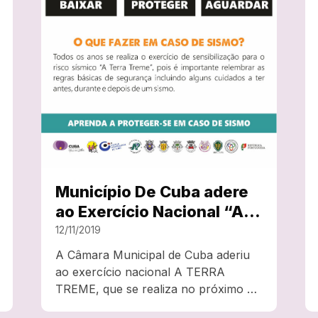
Município De Cuba adere
ao Exercício Nacional “A
Terra Treme”
12/11/2019
A Câmara Municipal de Cuba aderiu
ao exercício nacional A TERRA
TREME, que se realiza no próximo dia
15 de novembro, pelas 11h15. Uma