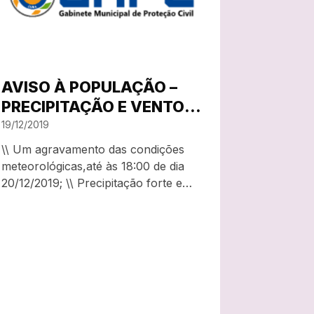
AVISO À POPULAÇÃO –
PRECIPITAÇÃO E VENTO
FORTE – ATUALIZAÇÃO
19/12/2019
\\ Um agravamento das condições
meteorológicas,até às 18:00 de dia
20/12/2019; \\ Precipitação forte e
persistente, podendo ser
acompanhada de trovoada; \\ Rajadas
de vento forte entre 80 km/h – 90
km/h. O Gabinete Municipal de
Proteção Civil da Câmara Municipal…