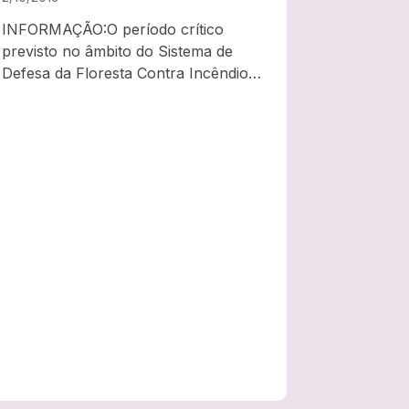
outubro
INFORMAÇÃO:O período crítico
previsto no âmbito do Sistema de
Defesa da Floresta Contra Incêndios
foi prorrogado até 10 de outubro
(despacho n.º 8644-B/2019), face às
circunstâncias meteorológicas
prováveis para os primeiros dez dias
do mês.Prevê-se a manutenção do…