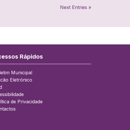
presente aviso à população: 1.
Next Entries »
SITUAÇÃO Situação
Meteorológica:No seguimento do
contacto com o…
essos Rápidos
letim Municipal
lcão Eletrónico
d
ssibilidade
ítica de Privacidade
ntactos