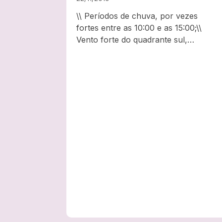
\\ Períodos de chuva, por vezes
fortes entre as 10:00 e as 15:00;\\
Vento forte do quadrante sul,
rodando para o quadrante oeste, com
rajadas até 70/80 km/h O Gabinete
Municipal de Proteção Civil da
Câmara Municipal de Cuba divulga o
presente aviso à população:1….