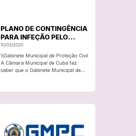
PLANO DE CONTINGÊNCIA
PARA INFEÇÃO PELO
NOVO CORONAVÍRUS
10/03/2020
SARS-CVV-22 (COVID-19)
\\Gabinete Municipal de Proteção Civil
A Câmara Municipal de Cuba faz
saber que o Gabinete Municipal de
Proteção Civil elaborou um plano de
contingência para o COVID-19. O
documento, elaborado com base na
informação disponível, à data, no
Centro Europeu de Prevenção e…