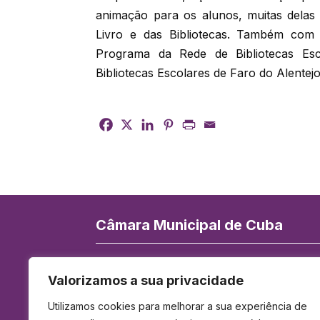
animação para os alunos, muitas delas
Livro e das Bibliotecas. Também com 
Programa da Rede de Bibliotecas Esc
Bibliotecas Escolares de Faro do Alentejo
Câmara Municipal de Cuba
Rua de Serpa Pinto 84, 7940-172 Cuba
Valorizamos a sua privacidade
Telefone:
284 419 900
(Chamada para 
Utilizamos cookies para melhorar a sua experiência de
rede fixa nacional)