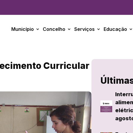
Município
Concelho
Serviços
Educação
uecimento Curricular
Últimas
Interr
alimen
elétri
agost