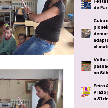
Festas
de Far
Cuba i
pionei
demon
adapta
climát
Volta 
passag
no Sáb
Feira 
Prazo 
a 31 d