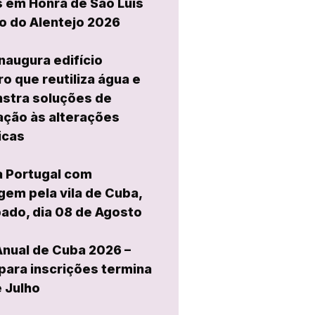
 em Honra de São Luís
o do Alentejo 2026
naugura edifício
ro que reutiliza água e
stra soluções de
ção às alterações
icas
a Portugal com
em pela vila de Cuba,
ado, dia 08 de Agosto
Anual de Cuba 2026 –
para inscrições termina
e Julho