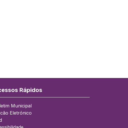
essos Rápidos
letim Municipal
lcão Eletrónico
d
ssibilidade