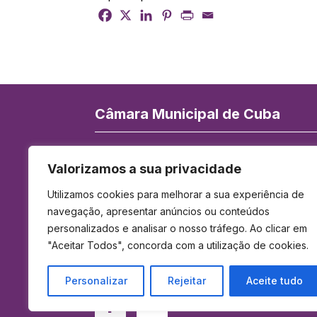
Câmara Municipal de Cuba
Rua de Serpa Pinto 84, 7940-172 Cuba
Valorizamos a sua privacidade
Telefone:
284 419 900
(Chamada para 
Utilizamos cookies para melhorar a sua experiência de
rede fixa nacional)
navegação, apresentar anúncios ou conteúdos
E-mail:
geral@cm-cuba.pt
personalizados e analisar o nosso tráfego. Ao clicar em
Horário de Funcionamento:
"Aceitar Todos", concorda com a utilização de cookies.
Das 9h00 às 12h30 e das 14h00 às 17h3
Personalizar
Rejeitar
Aceite tudo
Facebook
YouTube