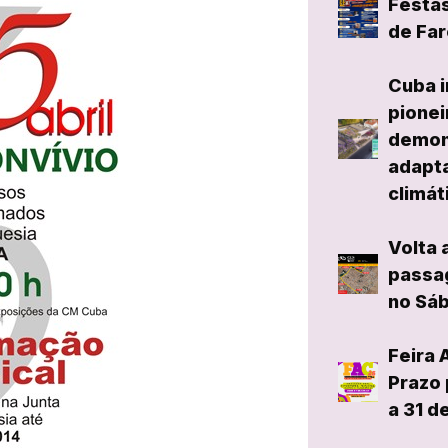
Festas
de Far
Cuba i
pionei
demon
adapta
climát
Volta 
passag
no Sáb
Feira 
Prazo 
a 31 d