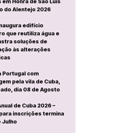
 em Honra de São Luís
o do Alentejo 2026
naugura edifício
ro que reutiliza água e
stra soluções de
ção às alterações
icas
a Portugal com
em pela vila de Cuba,
ado, dia 08 de Agosto
Anual de Cuba 2026 –
para inscrições termina
e Julho