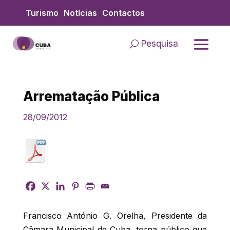
Skip
Turismo
Notícias
Contactos
to
content
Pesquisa
Arrematação Pública
28/09/2012
Francisco António G. Orelha, Presidente da
Câmara Municipal de Cuba, torna público que