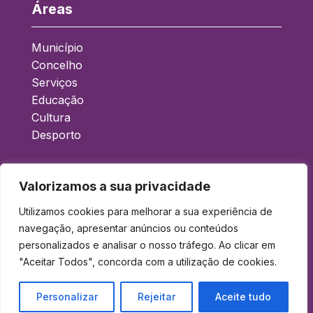
Áreas
Município
Concelho
Serviços
Educação
Cultura
Desporto
Acessos Rápidos
Valorizamos a sua privacidade
Boletim Municipal
Utilizamos cookies para melhorar a sua experiência de
navegação, apresentar anúncios ou conteúdos
Balcão Eletrónico
personalizados e analisar o nosso tráfego. Ao clicar em
Gad
"Aceitar Todos", concorda com a utilização de cookies.
Acessibilidade
Política de Privacidade
Personalizar
Rejeitar
Aceite tudo
Contactos