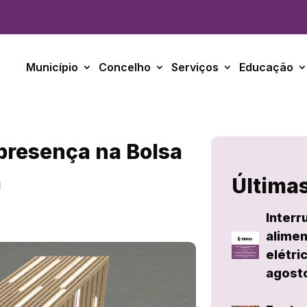
Município
Concelho
Serviços
Educação
presença na Bolsa
a
Últimas
Interr
alimen
elétri
agost