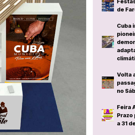
Festas
de Far
Cuba i
pionei
demon
adapta
climát
Volta 
passag
no Sáb
Feira 
Prazo 
a 31 d