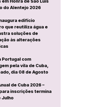
 em Honra de São Luís
o do Alentejo 2026
naugura edifício
ro que reutiliza água e
stra soluções de
ção às alterações
icas
a Portugal com
em pela vila de Cuba,
ado, dia 08 de Agosto
Anual de Cuba 2026 –
para inscrições termina
e Julho