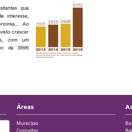
itantes que
 interesse,
ronomia… Ao
visto crescer
tes, com um
do: de 3996
Áreas
Ac
Município
Bo
Concelho
Ba