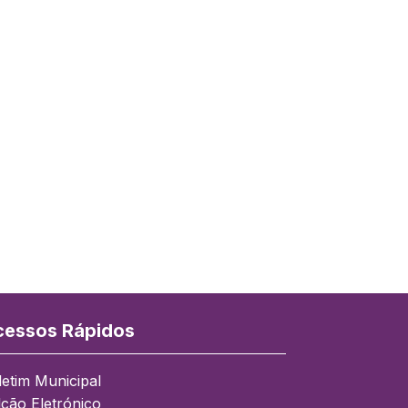
essos Rápidos
letim Municipal
lcão Eletrónico