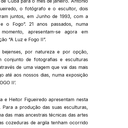
l de Cuba para o mês de janeiro. António
ueiredo, o fotógrafo e o escultor, dois
ram juntos, em Junho de 1993, com a
 e o Fogo”. 21 anos passados, numa
le momento, apresentam-se agora em
ão “A Luz e Fogo II”.
as bejenses, por natureza e por opção,
 conjunto de fotografias e esculturas
través de uma viagem que vai das mais
ogo até aos nossos dias, numa exposição
OGO II’.
a e Heitor Figueiredo apresentam nesta
as. Para a produção das suas esculturas,
a das mais ancestrais técnicas das artes
as cozeduras de argila tenham ocorrido