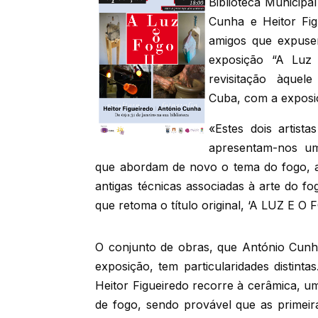
Biblioteca Municipa
Cunha e Heitor Fig
amigos que expuse
exposição “A Luz
revisitação àque
Cuba, com a exposiç
«Estes dois artist
apresentam-nos um
que abordam de novo o tema do fogo, a
antigas técnicas associadas à arte do f
que retoma o título original, ‘A LUZ E O F
O conjunto de obras, que António Cunh
exposição, tem particularidades distint
Heitor Figueiredo recorre à cerâmica, um
de fogo, sendo provável que as primeir