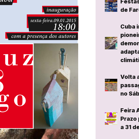
Festas
de Far
Cuba i
pionei
demon
adapta
climát
Volta 
passag
no Sáb
Feira 
Prazo 
a 31 d