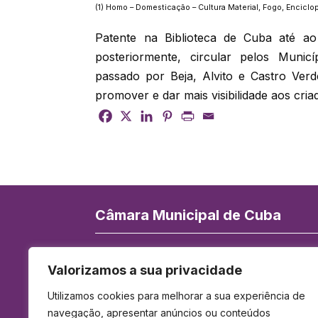
(1) Homo – Domesticação – Cultura Material, Fogo, Enciclop
Patente na Biblioteca de Cuba até ao 
posteriormente, circular pelos Municí
passado por Beja, Alvito e Castro Verd
promover e dar mais visibilidade aos cria
Câmara Municipal de Cuba
Rua de Serpa Pinto 84, 7940-172 Cuba
Valorizamos a sua privacidade
Telefone:
284 419 900
(Chamada para 
Utilizamos cookies para melhorar a sua experiência de
rede fixa nacional)
navegação, apresentar anúncios ou conteúdos