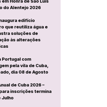
 em Honra de São Luís
o do Alentejo 2026
naugura edifício
ro que reutiliza água e
stra soluções de
ção às alterações
icas
a Portugal com
em pela vila de Cuba,
ado, dia 08 de Agosto
Anual de Cuba 2026 –
para inscrições termina
e Julho