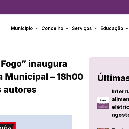
Município
Concelho
Serviços
Educação
 Fogo” inaugura
a Municipal – 18h00
Últimas
s autores
Interr
alimen
elétri
agost