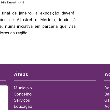
édia Einaudi, nº 16
final de janeiro, a exposição deverá,
pios de Aljustrel e Mértola, tendo já
e, numa iniciativa em parceria que visa
dores da região.
Áreas
Ac
Município
Bo
Concelho
Ba
a
Serviços
Ga
Educação
Ace