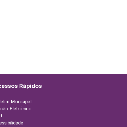
essos Rápidos
letim Municipal
lcão Eletrónico
d
ssibilidade