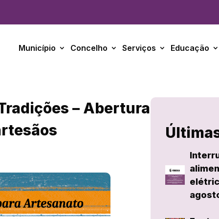
Município
Concelho
Serviços
Educação
 Tradições – Abertura
artesãos
Últimas
Interr
alimen
elétri
agost