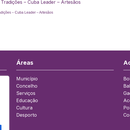
 Tradições – Cuba Leader – Artesãos
adições – Cuba Leader – Artesãos
Áreas
Ac
Município
Bo
Concelho
Ba
a
Serviços
Ga
Educação
Ace
Cultura
Pol
Desporto
Co
0