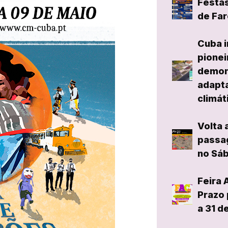
Festas
de Far
Cuba i
pionei
demon
adapta
climát
Volta 
passag
no Sáb
Feira 
Prazo 
a 31 d