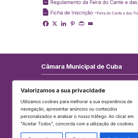
Regulamento da Feira do Cante e das
Ficha de Inscrição –
Feira do Cante e das Tr
Câmara Municipal de Cuba
Rua de Serpa Pinto 84, 7940-172 Cuba
Valorizamos a sua privacidade
Telefone:
284 419 900
(Chamada para 
Utilizamos cookies para melhorar a sua experiência de
rede fixa nacional)
navegação, apresentar anúncios ou conteúdos
E-mail:
geral@cm-cuba.pt
personalizados e analisar o nosso tráfego. Ao clicar em
Horário de Funcionamento:
"Aceitar Todos", concorda com a utilização de cookies.
Das 9h00 às 12h30 e das 14h00 às 17h3