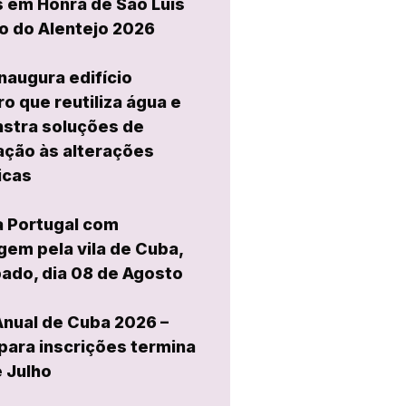
 em Honra de São Luís
o do Alentejo 2026
naugura edifício
ro que reutiliza água e
stra soluções de
ção às alterações
icas
a Portugal com
em pela vila de Cuba,
ado, dia 08 de Agosto
Anual de Cuba 2026 –
para inscrições termina
e Julho