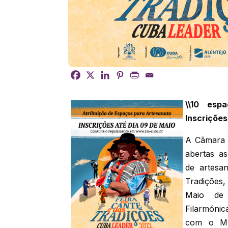
\\10 espa
Inscrições
A Câmara M
abertas as
de artesa
Tradições,
Maio de 
Filarmónic
com o Mun