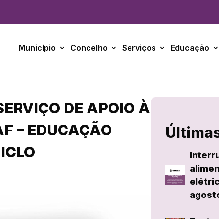
Município
Concelho
Serviços
Educação
ERVIÇO DE APOIO À
CAF – EDUCAÇÃO
Últimas
CICLO
Interr
alimen
elétri
agost