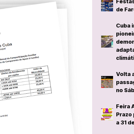
Festas
de Far
Cuba i
pionei
demon
adapta
climát
Volta 
passag
no Sáb
Feira 
Prazo 
a 31 d