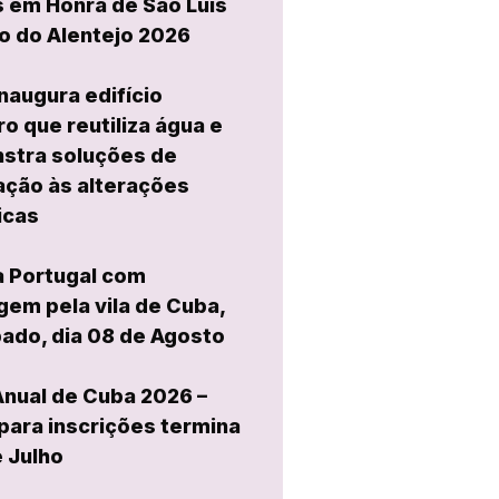
 em Honra de São Luís
o do Alentejo 2026
naugura edifício
ro que reutiliza água e
stra soluções de
ção às alterações
icas
a Portugal com
em pela vila de Cuba,
ado, dia 08 de Agosto
Anual de Cuba 2026 –
para inscrições termina
e Julho