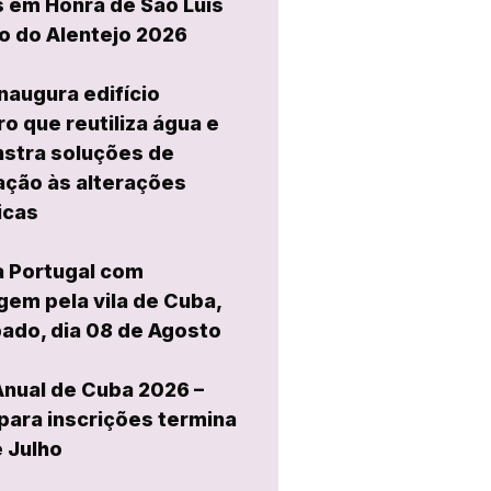
 em Honra de São Luís
o do Alentejo 2026
naugura edifício
ro que reutiliza água e
stra soluções de
ção às alterações
icas
a Portugal com
em pela vila de Cuba,
ado, dia 08 de Agosto
Anual de Cuba 2026 –
para inscrições termina
e Julho