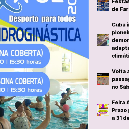
Festas
de Far
Cuba i
pionei
demon
adapta
climát
Volta 
passag
no Sáb
Feira 
Prazo 
a 31 d