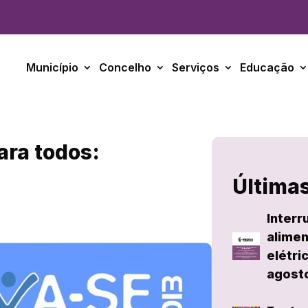
Município
Concelho
Serviços
Educação
ara todos:
Últimas
Interr
alimen
elétri
agost