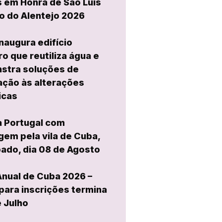
 em Honra de São Luís
o do Alentejo 2026
naugura edifício
ro que reutiliza água e
stra soluções de
ção às alterações
icas
a Portugal com
em pela vila de Cuba,
ado, dia 08 de Agosto
Anual de Cuba 2026 –
para inscrições termina
e Julho