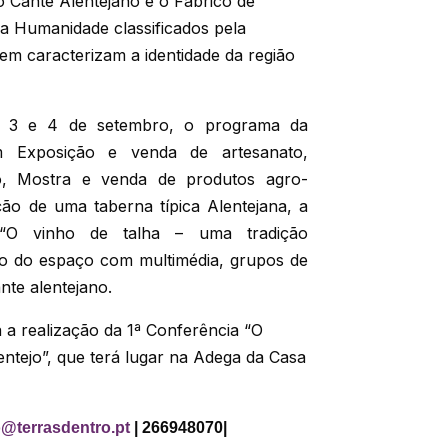
, o Cante Alentejano e o Fabrico de
a Humanidade classificados pela
m caracterizam a identidade da região
2, 3 e 4 de setembro, o programa da
 Exposição e venda de artesanato,
o, Mostra e venda de produtos agro-
ção de uma taberna típica Alentejana, a
 “O vinho de talha – uma tradição
ão do espaço com multimédia, grupos de
nte alentejano.
 a realização da 1ª Conferência “O
entejo”, que terá lugar na Adega da Casa
o@terrasdentro.pt
| 266948070|