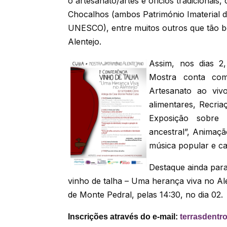
o artesanato/artes e ofícios tradicionais
Chocalhos (ambos Património Imaterial d
UNESCO), entre muitos outros que tão be
Alentejo.
Assim, nos dias 
Mostra conta com
Artesanato ao viv
alimentares, Recria
Exposição sobre
ancestral”, Animaç
música popular e ca
Destaque ainda para
vinho de talha – Uma herança viva no Al
de Monte Pedral, pelas 14:30, no dia 02.
Inscrições através do e-mail:
terrasdentr