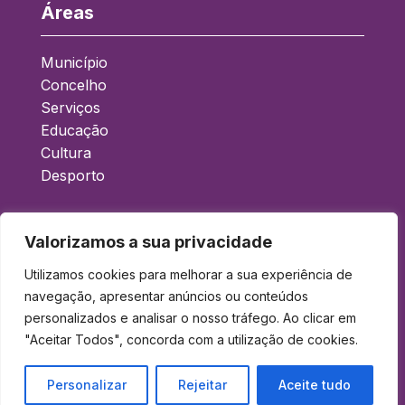
Áreas
Município
Concelho
Serviços
Educação
Cultura
Desporto
Acessos Rápidos
Valorizamos a sua privacidade
Boletim Municipal
Utilizamos cookies para melhorar a sua experiência de
Balcão Eletrónico
navegação, apresentar anúncios ou conteúdos
personalizados e analisar o nosso tráfego. Ao clicar em
Gad
"Aceitar Todos", concorda com a utilização de cookies.
Acessibilidade
Política de Privacidade
Personalizar
Rejeitar
Aceite tudo
Contactos