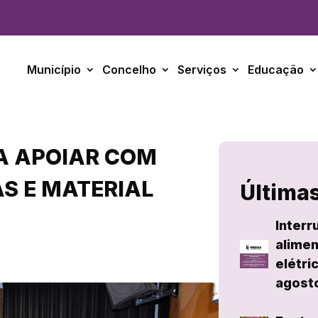
Município
Concelho
Serviços
Educação
 A APOIAR COM
S E MATERIAL
Últimas
Interr
alimen
elétri
agost