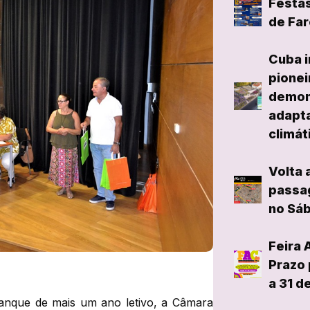
Festas
de Far
Cuba i
pionei
demon
adapta
climát
Volta 
passag
no Sáb
Feira 
Prazo 
a 31 d
anque de mais um ano letivo, a Câmara