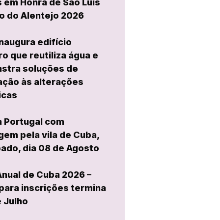
 em Honra de São Luís
o do Alentejo 2026
naugura edifício
ro que reutiliza água e
stra soluções de
ção às alterações
icas
a Portugal com
em pela vila de Cuba,
ado, dia 08 de Agosto
Anual de Cuba 2026 –
para inscrições termina
e Julho