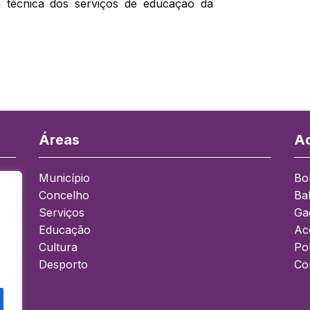
 técnica dos serviços de educação da
Áreas
Ac
Município
Bo
Concelho
Ba
a
Serviços
Ga
Educação
Ace
Cultura
Pol
Desporto
Co
0