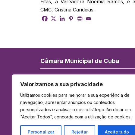
Fitas, a Vereadora Noémia Ramos, e a
CMC, Cristina Candeias.
Câmara Municipal de Cuba
Rua de Serpa Pinto 84, 7940-172 Cuba
Valorizamos a sua privacidade
Telefone:
284 419 900
(Chamada para 
Utilizamos cookies para melhorar a sua experiência de
rede fixa nacional)
navegação, apresentar anúncios ou conteúdos
E-mail:
geral@cm-cuba.pt
personalizados e analisar o nosso tráfego. Ao clicar em
Horário de Funcionamento:
"Aceitar Todos", concorda com a utilização de cookies.
Das 9h00 às 12h30 e das 14h00 às 17h3
Personalizar
Rejeitar
Aceite tudo