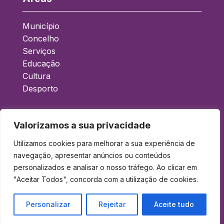
Município
Concelho
Serviços
Educação
Cultura
Desporto
Acessos Rápidos
Valorizamos a sua privacidade
Boletim Municipal
Utilizamos cookies para melhorar a sua experiência de
navegação, apresentar anúncios ou conteúdos
Balcão Eletrónico
personalizados e analisar o nosso tráfego. Ao clicar em
Gad
"Aceitar Todos", concorda com a utilização de cookies.
Acessibilidade
Política de Privacidade
Personalizar
Rejeitar
Aceite tudo
Contactos