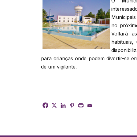
O Munic
interessad
Municipais
no próximo
Voltará a
habituais
disponibil
para crianças onde podem divertir-se e
de um vigilante.