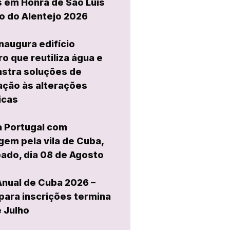
 em Honra de São Luís
o do Alentejo 2026
naugura edifício
ro que reutiliza água e
stra soluções de
ção às alterações
icas
a Portugal com
em pela vila de Cuba,
ado, dia 08 de Agosto
Anual de Cuba 2026 –
para inscrições termina
e Julho