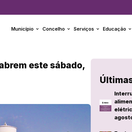
Município
Concelho
Serviços
Educação
 abrem este sábado,
Últimas
Interr
alimen
elétri
agost