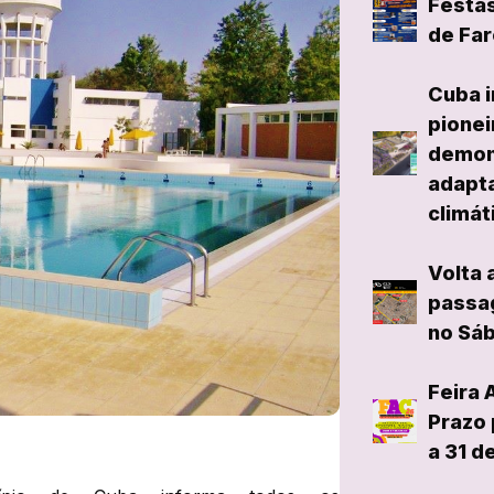
Festas
de Far
Cuba i
pionei
demon
adapta
climát
Volta 
passag
no Sáb
Feira 
Prazo 
a 31 d