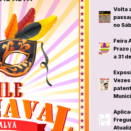
Volta 
passag
no Sáb
Feira 
Prazo 
a 31 d
Exposi
Vezes 
patent
Munici
Aplica
Fregue
Atuali