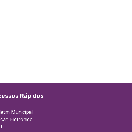
essos Rápidos
letim Municipal
lcão Eletrónico
d