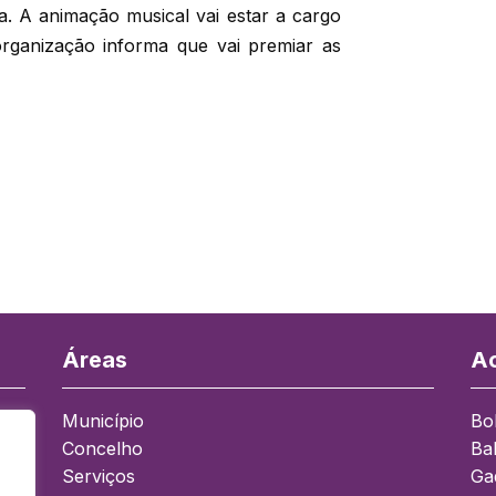
ia. A animação musical vai estar a cargo
rganização informa que vai premiar as
Áreas
Ac
Município
Bo
Concelho
Ba
a
Serviços
Ga