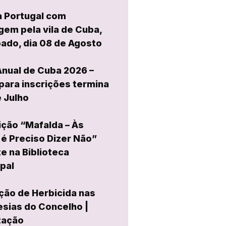
a Portugal com
em pela vila de Cuba,
ado, dia 08 de Agosto
Anual de Cuba 2026 –
para inscrições termina
e Julho
ção “Mafalda – Às
é Preciso Dizer Não”
e na Biblioteca
pal
ção de Herbicida nas
sias do Concelho |
zação