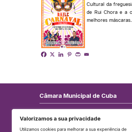
Cultural da fregues
de Rui Chora e a o
melhores máscaras.
Câmara Municipal de Cuba
Rua de Serpa Pinto 84, 7940-172 Cuba
Valorizamos a sua privacidade
Telefone:
284 419 900
(Chamada para 
Utilizamos cookies para melhorar a sua experiência de
rede fixa nacional)