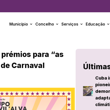
Município
Concelho
Serviços
Educação
e prémios para “as
 de Carnaval
Últimas
Cuba i
pionei
demon
adapta
climát